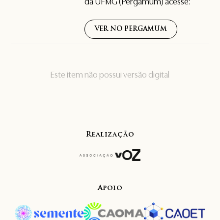
da UFMG (Pergamum) acesse:
VER NO PERGAMUM
Este item não possui versão digital
Realização
Apoio