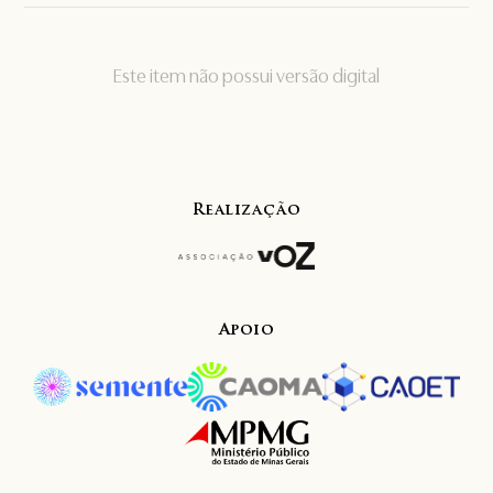
Este item não possui versão digital
Realização
Apoio