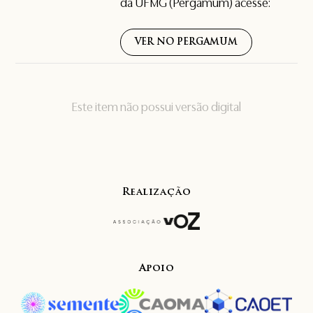
da UFMG (Pergamum) acesse:
VER NO PERGAMUM
Este item não possui versão digital
Realização
Apoio