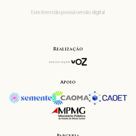
Este item não possui versão digital
Realização
Apoio