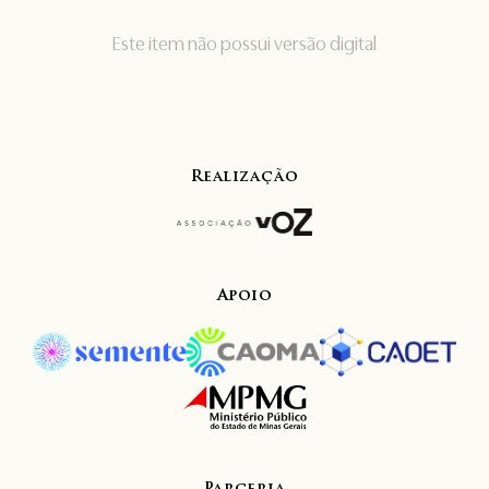
Este item não possui versão digital
Realização
Apoio