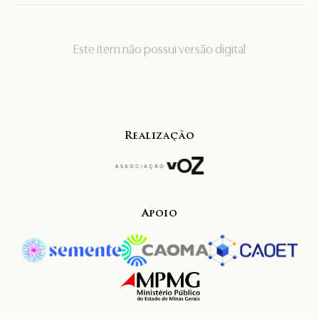
Este item não possui versão digital
Realização
Apoio