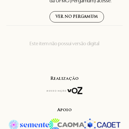
da UFMG (Pergamum) acesse:
VER NO PERGAMUM
Este item não possui versão digital
Realização
Apoio