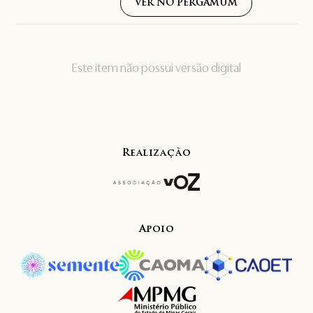
VER NO PERGAMUM
Este item não possui versão digital
Realização
Apoio