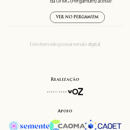
da UFMG (Pergamum) acesse:
VER NO PERGAMUM
Este item não possui versão digital
Realização
Apoio