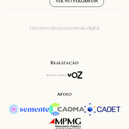
VER NO PERGAMUM
Este item não possui versão digital
Realização
Apoio