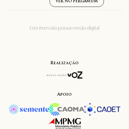
VER NO PERGAMUM
Este item não possui versão digital
Realização
Apoio