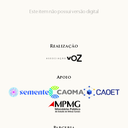
Este item não possui versão digital
Realização
Apoio