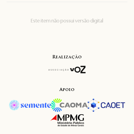
Este item não possui versão digital
Realização
Apoio