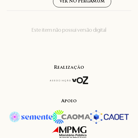
VER NO PERGAMUM
Este item não possui versão digital
Realização
Apoio