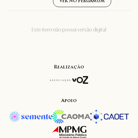
VER NO PERGAMUM
Este item não possui versão digital
Realização
Apoio