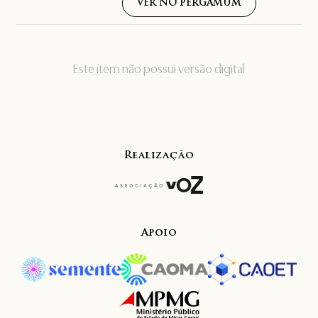
VER NO PERGAMUM
Este item não possui versão digital
Realização
Apoio