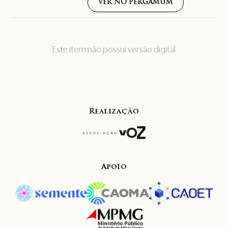
VER NO PERGAMUM
Este item não possui versão digital
Realização
Apoio