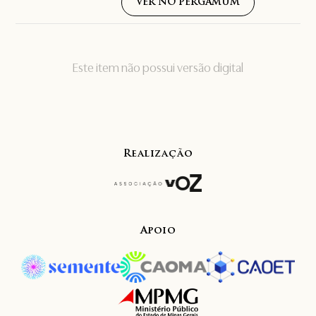
VER NO PERGAMUM
Este item não possui versão digital
Realização
Apoio