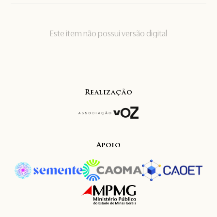
Este item não possui versão digital
Realização
Apoio