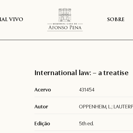
AL VIVO
SOBRE
International law: – a treatise
Acervo
431454
Autor
OPPENHEIM, L.; LAUTERP
Edição
5th ed.