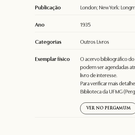
Publicação
London; New York: Longm
Ano
1935
Categorias
Outros Livros
Exemplar físico
O acervo bibliográfico d
podem ser agendadas atr
livro de interesse.
Para verificar mais detal
Biblioteca da UFMG (Per
VER NO PERGAMUM