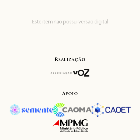
Este item não possui versão digital
Realização
Apoio