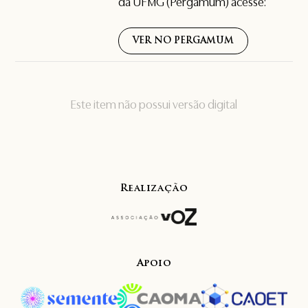
da UFMG (Pergamum) acesse:
VER NO PERGAMUM
Este item não possui versão digital
Realização
Apoio