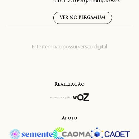
da UFMG (Pergamum) acesse:
VER NO PERGAMUM
Este item não possui versão digital
Realização
Apoio