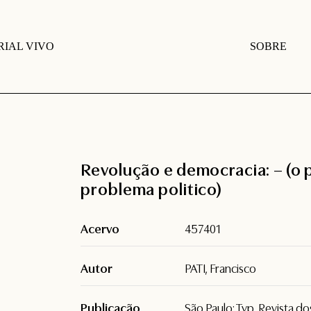
IAL VIVO
SOBRE
Revolução e democracia: – (o 
problema politico)
Acervo
457401
Autor
PATI, Francisco
Publicação
São Paulo: Typ. Revista do