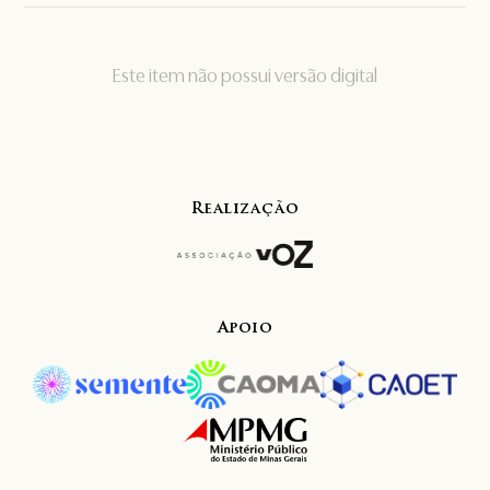
Este item não possui versão digital
Realização
Apoio