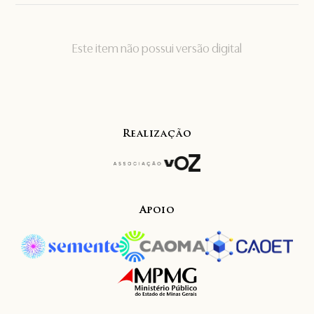
Este item não possui versão digital
Realização
Apoio