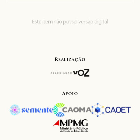
Este item não possui versão digital
Realização
Apoio