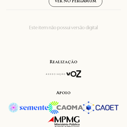
VER NO PERGAMUM
Este item não possui versão digital
Realização
Apoio