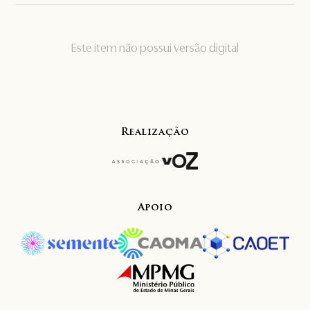
Este item não possui versão digital
Realização
Apoio