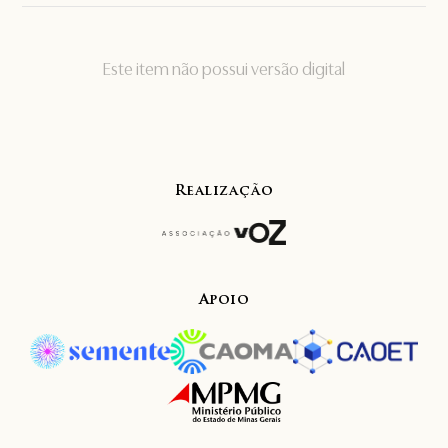
Este item não possui versão digital
Realização
Apoio