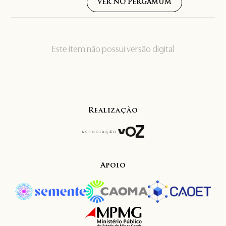
VER NO PERGAMUM
Este item não possui versão digital
Realização
Apoio