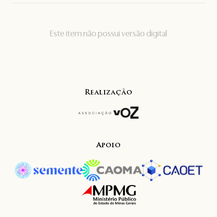
Este item não possui versão digital
Realização
Apoio