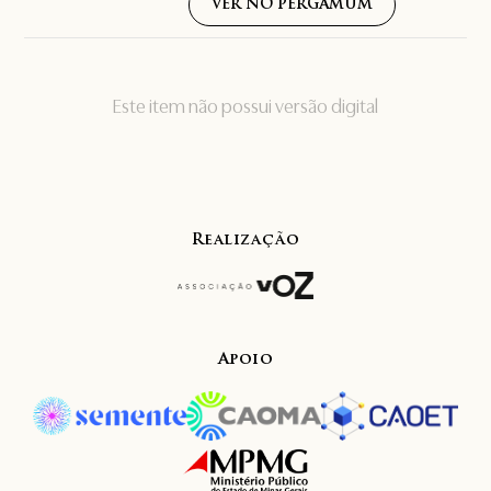
VER NO PERGAMUM
Este item não possui versão digital
Realização
Apoio