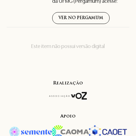
da UFMG (Pergamum) acesse:
VER NO PERGAMUM
Este item não possui versão digital
Realização
Apoio