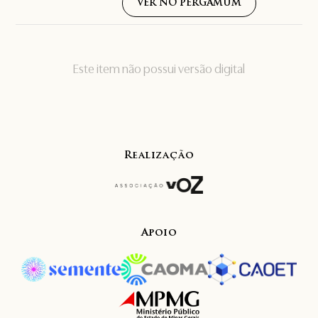
VER NO PERGAMUM
Este item não possui versão digital
Realização
Apoio