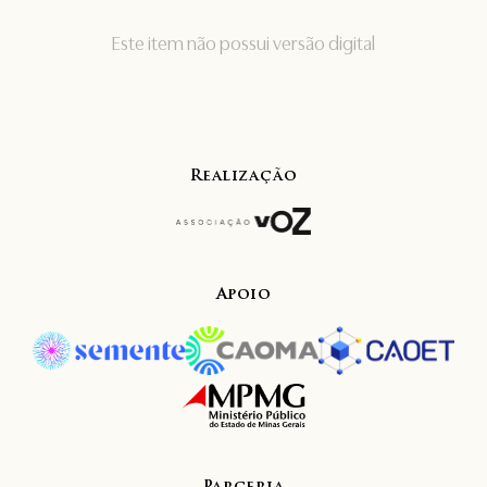
Este item não possui versão digital
Realização
Apoio