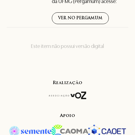
da UFMG (Pergamum) acesse:
VER NO PERGAMUM
Este item não possui versão digital
Realização
Apoio